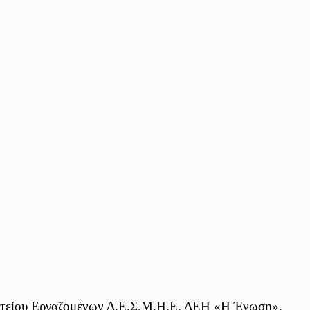
ματείου Εργαζομένων Δ.Ε.Σ.Μ.Η.Ε. ΔΕΗ «Η Ένωση».