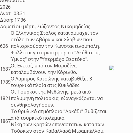
Αυγούστου
2026
Ανατ.: 03.31
Δύση: 17.36
Δομετίου μάρτ., Σώζοντος Νικομηδείας
Ο Ελληνικός Στόλος καταναυμαχεί τον
στόλο των Αβάρων και Σλάβων που
626
πολιορκούσαν την Κωνσταντινούπολη.
Ψάλλεται για πρώτη φορά ο "Ακάθιστος
Ύμνος" στην "Υπερμάχο Θεοτόκο".
Οι Ενετοί, υπό τον Μοροζίνι,
1687
καταλαμβάνουν την Κόρινθο.
Ο Λάμπρος Κατσώνης καταβυθίζει 3
1789
τουρκικά πλοία στις Κυκλάδες.
Οι Τούρκοι της Μεθώνης, μετά από
1821
πολύμηνη πολιορκία, εξαναγκάζονται να
συνθηκολογήσουν.
Το θρυλικό ατμόπλοιο "Αρκάδι" βυθίζεται
από τουρκικό πολεμικό.
1867
Νίκη των Κρητών επαναστατών κατά των
Τούρκων στον Καβαλλαρά Μιραμπέλλου.