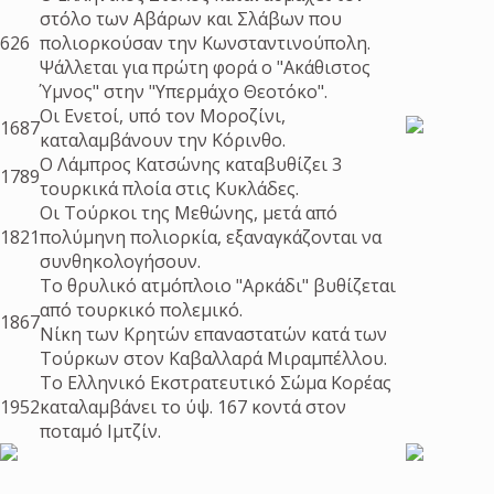
στόλο των Αβάρων και Σλάβων που
626
πολιορκούσαν την Κωνσταντινούπολη.
Ψάλλεται για πρώτη φορά ο "Ακάθιστος
Ύμνος" στην "Υπερμάχο Θεοτόκο".
Οι Ενετοί, υπό τον Μοροζίνι,
1687
καταλαμβάνουν την Κόρινθο.
Ο Λάμπρος Κατσώνης καταβυθίζει 3
1789
τουρκικά πλοία στις Κυκλάδες.
Οι Τούρκοι της Μεθώνης, μετά από
1821
πολύμηνη πολιορκία, εξαναγκάζονται να
συνθηκολογήσουν.
Το θρυλικό ατμόπλοιο "Αρκάδι" βυθίζεται
από τουρκικό πολεμικό.
1867
Νίκη των Κρητών επαναστατών κατά των
Τούρκων στον Καβαλλαρά Μιραμπέλλου.
Το Ελληνικό Εκστρατευτικό Σώμα Κορέας
1952
καταλαμβάνει το ύψ. 167 κοντά στον
ποταμό Ιμτζίν.