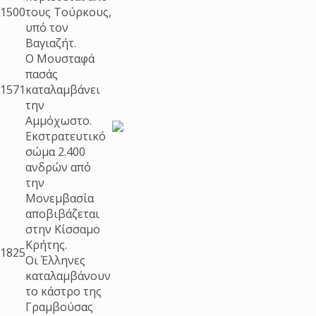
1500
τους Τούρκους,
υπό τον
Βαγιαζήτ.
Ο Μουσταφά
πασάς
1571
καταλαμβάνει
την
Αμμόχωστο.
Εκστρατευτικό
σώμα 2.400
ανδρών από
την
Μονεμβασία
αποβιβάζεται
στην Κίσσαμο
Κρήτης.
1825
Οι Έλληνες
καταλαμβάνουν
το κάστρο της
Γραμβούσας