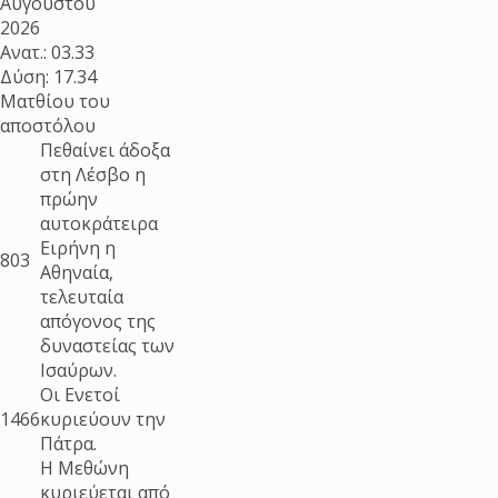
Αυγούστου
2026
Ανατ.: 03.33
Δύση: 17.34
Ματθίου του
αποστόλου
Πεθαίνει άδοξα
στη Λέσβο η
πρώην
αυτοκράτειρα
Ειρήνη η
803
Αθηναία,
τελευταία
απόγονος της
δυναστείας των
Ισαύρων.
Οι Ενετοί
1466
κυριεύουν την
Πάτρα.
Η Μεθώνη
κυριεύεται από