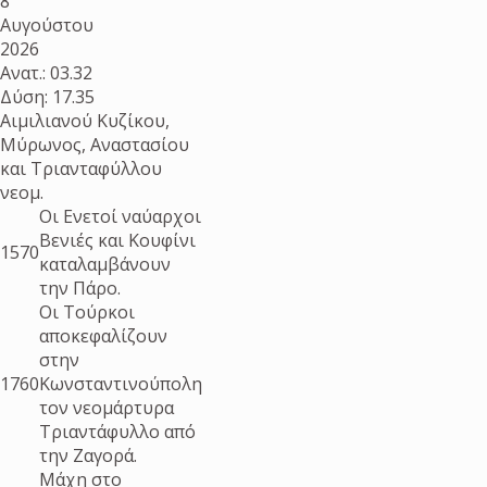
8
Αυγούστου
2026
Ανατ.: 03.32
Δύση: 17.35
Αιμιλιανού Κυζίκου,
Μύρωνος, Αναστασίου
και Τριανταφύλλου
νεομ.
Οι Ενετοί ναύαρχοι
Βενιές και Κουφίνι
1570
καταλαμβάνουν
την Πάρο.
Οι Τούρκοι
αποκεφαλίζουν
στην
1760
Κωνσταντινούπολη
τον νεομάρτυρα
Τριαντάφυλλο από
την Ζαγορά.
Μάχη στο