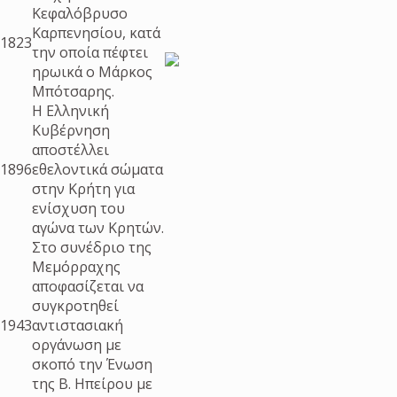
Κεφαλόβρυσο
Καρπενησίου, κατά
1823
την οποία πέφτει
ηρωικά ο Μάρκος
Μπότσαρης.
Η Ελληνική
Κυβέρνηση
αποστέλλει
1896
εθελοντικά σώματα
στην Κρήτη για
ενίσχυση του
αγώνα των Κρητών.
Στο συνέδριο της
Μεμόρραχης
αποφασίζεται να
συγκροτηθεί
1943
αντιστασιακή
οργάνωση με
σκοπό την Ένωση
της Β. Ηπείρου με