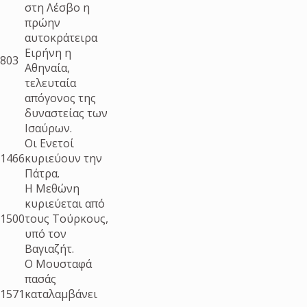
στη Λέσβο η
πρώην
αυτοκράτειρα
Ειρήνη η
803
Αθηναία,
τελευταία
απόγονος της
δυναστείας των
Ισαύρων.
Οι Ενετοί
1466
κυριεύουν την
Πάτρα.
Η Μεθώνη
κυριεύεται από
1500
τους Τούρκους,
υπό τον
Βαγιαζήτ.
Ο Μουσταφά
πασάς
1571
καταλαμβάνει