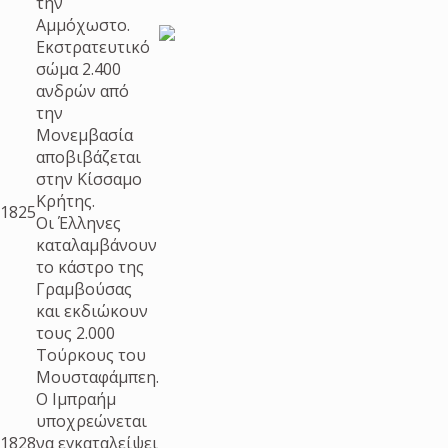
την
Αμμόχωστο.
Εκστρατευτικό
σώμα 2.400
ανδρών από
την
Μονεμβασία
αποβιβάζεται
στην Κίσσαμο
Κρήτης.
1825
Οι Έλληνες
καταλαμβάνουν
το κάστρο της
Γραμβούσας
και εκδιώκουν
τους 2.000
Τούρκους του
Μουσταφάμπεη.
Ο Ιμπραήμ
υποχρεώνεται
1828
να εγκαταλείψει