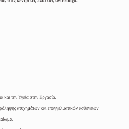
 στις κεντρικές πλατείες αντίστοιχα.
α και την Υγεία στην Εργασία.
 πρόληψης ατυχημάτων και επαγγελματικών ασθενειών.
καίωμα.