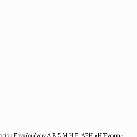
ματείου Εργαζομένων Δ.Ε.Σ.Μ.Η.Ε. ΔΕΗ «Η Ένωση».